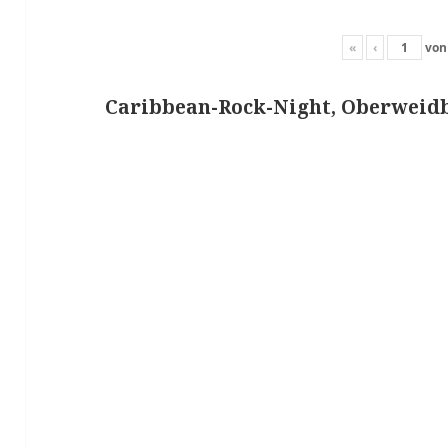
«
‹
vo
Caribbean-Rock-Night, Oberweidb