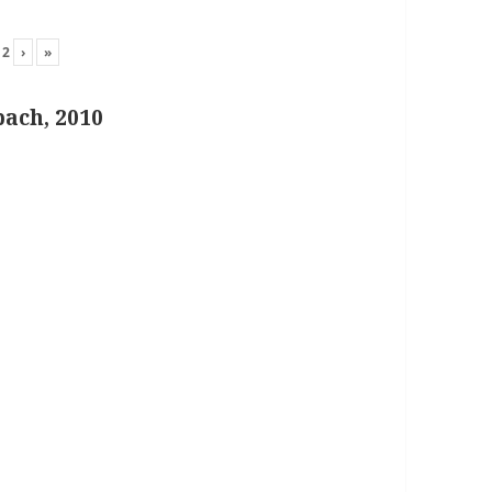
n
2
›
»
ach, 2010