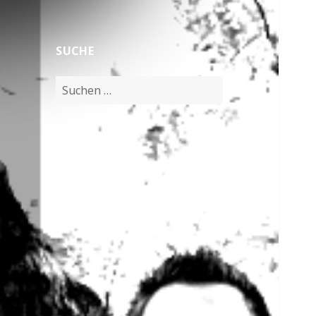
SUCHE
Suchen
nach:
NEWS
LIVE „Back in Town 2015“
NIEDERHÖRLEN